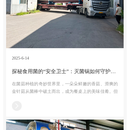
2025-6-14
探秘食用菌的“安全卫士”：灭菌锅如何守护舌尖上的鲜美？
在菌菇种植的奇妙世界里，一朵朵鲜嫩的香菇、滑爽的
金针菇从菌棒中破土而出，成为餐桌上的美味佳肴。但
你知道吗？在这些食用菌“诞生”之前，有一位默默守护
的幕后英雄——