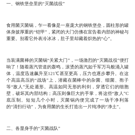
一、钢铁堡垒里的“灭菌战役”
食用菌灭菌锅，乍一看像是一座庞大的钢铁堡垒，圆柱形的罐
体身披厚重的“铠甲”，紧闭的大门仿佛在宣告着内部的神秘与
重要。别看它外表冷冰冰，肚子里却藏着炽热的“心”。
当装满菌棒的灭菌锅“关紧大门”，一场激烈的“灭菌战役”便打
响了！随着蒸汽管道的轰鸣，滚烫的蒸汽如千军万马般涌入罐
体，温度迅速飙升至121℃甚至更高，压力也逐步攀升。在这
个高温高压的“战场”上，潜藏在菌棒中的杂菌、细菌、孢子
等“敌人”无处遁形。高温如同无形的利剑，穿透它们的细胞
壁，破坏其内部结构；高压则像巨大的手掌，将这些“敌人”C
底压制。短短几个小时，灭菌锅内便完成了一场干净利落
的“清扫行动”，为食用菌的生长打造出一片纯净的“净土”。
二、各显身手的“灭菌战队”