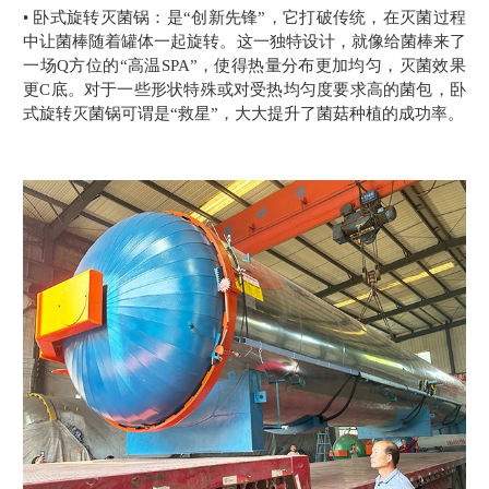
• 卧式旋转灭菌锅：是“创新先锋”，它打破传统，在灭菌过程
中让菌棒随着罐体一起旋转。这一独特设计，就像给菌棒来了
一场Q方位的“高温SPA”，使得热量分布更加均匀，灭菌效果
更C底。对于一些形状特殊或对受热均匀度要求高的菌包，卧
式旋转灭菌锅可谓是“救星”，大大提升了菌菇种植的成功率。