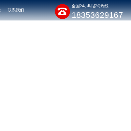
全国24小时咨询热线
景
联系我们
18353629167
网站首页
木材罐
景观木防腐罐