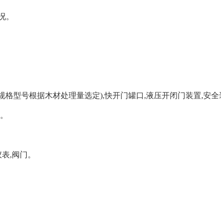
况。
体(规格型号根据木材处理量选定),快开门罐口,液压开闭门装置,安
罐。
仪表,阀门。