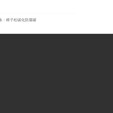
条：
樟子松碳化防腐罐