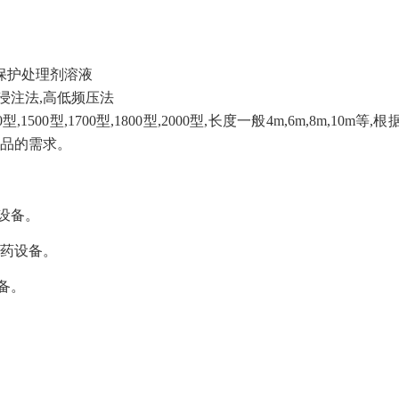
保护处理剂溶液
浸注法,高低频压法
1500型,1700型,1800型,2000型,长度一般4m,6m,8m,1
产品的需求。
体设备。
注药设备。
备。