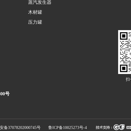
蒸汽发生器
木材罐
压力罐
扫
00号
7078202000745号
鲁ICP备10025273号-4