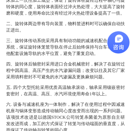
床加工一次性加工成型，保证了旋转体在旋转过程中轴心与旋
转体的同心度，旋转体表面经过淬火热处理，大大提高了旋转
磨和硬度，使用寿命比没有经过淬火热处理设备提高了一倍。
二、旋转体两边带有导向装置，物料筐进料时可以确保自动扶
正进出。
三、旋转体传动系统采用具有制动功能的减速机配合自动定位
系统，保证旋转体笼筐导轨在停止后始终保持与台车导轨及其
他配套设施导轨的水平位置，避免了重复启动。
四、旋转体后轴密封采用进口合金机械密封，解决了在旋转过
程中因高温、高压产生的水汽渗漏问题；改变以往及其它厂家
采用填料密封不可避免的水汽渗漏及更换麻烦问题。
五. 四个大型托轮采用优质高温轴承滚动，轴承采用镶嵌密封
套密封，在高温、高压、水汽环境使用寿命1年以上。
六. 设备与减速机座为一体制作，解决了在使用过程中因减速
机座与锅体变形造成传动轴同心度改变而出现的一系列问题。
该项技术改进是以德国STOCK公司转笼杀菌釜为原形自主研
发改进而成，加工的方式保证了转笼与传动端面的垂直度，从
而保证了传动轴与转笼的同心度。