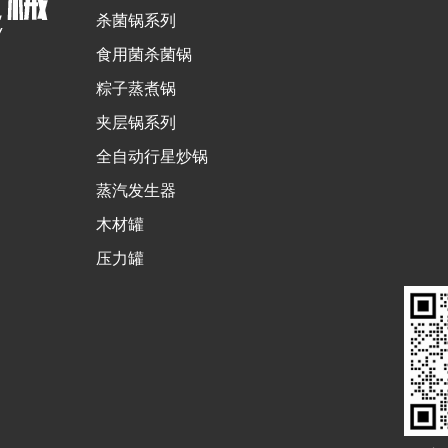
杀菌锅系列
食用菌杀菌锅
粽子蒸煮锅
夹层锅系列
全自动行星炒锅
蒸汽发生器
木材罐
压力罐