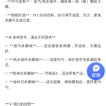
- **均匀受热**：蒸汽/热水循环，确保每一袋（罐）菌菇灭
菌。
- **智能控温**：PLC自动控制，自行调节温度、压力，避免
杀菌不足或过度。
**⚙️ 多种型号，满足不同需求**
✅ **蒸汽杀菌锅**——适合罐装食用菌，升温快，灭菌也
好。
✅ **热水循环杀菌锅**——温度均匀，保护真空包装菌菇形
态。
✅ **喷淋式杀菌锅**——节能高X，适合即食产品。
✅ **旋转式杀菌锅**——适合菇酱、调味菌制品，搅拌更均
匀。
**💡 我们的优势**